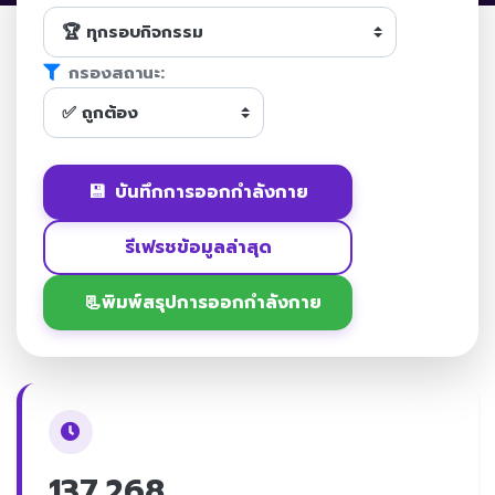
กรองสถานะ:
💾
บันทึกการออกกำลังกาย
รีเฟรชข้อมูลล่าสุด
📃พิมพ์สรุปการออกกำลังกาย
137,268