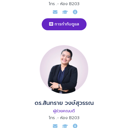
โทร .- ห้อง B203
การกำกับดูแล
ดร.สันทราย วงษ์สุวรรณ
ผู้ช่วยคณบดี
โทร .- ห้อง B203