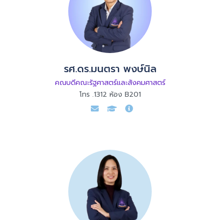
รศ.ดร.มนตรา พงษ์นิล
คณบดีคณะรัฐศาสตร์และสังคมศาสตร์
โทร .1312 ห้อง B201