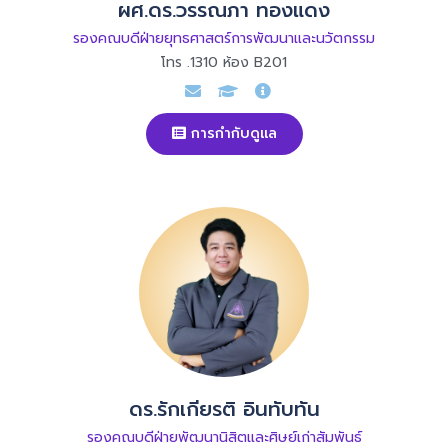
ผศ.ดร.วรรณภา ทองแดง
รองคณบดีฝ่ายยุทธศาสตร์การพัฒนาและนวัตกรรม
โทร .1310 ห้อง B201
การกำกับดูแล
ดร.รักเกียรติ อินทับทัน
รองคณบดีฝ่ายพัฒนานิสิตและศิษย์เก่าสัมพันธ์