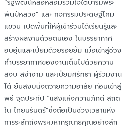
“รัฐพัฒน์หล่อหลอมรวมใจใต้บารมีพระ
พันปีหลวง” และ กิจกรรมประดิษฐ์โคม
แขวน เปิดพื้นที่ให้ผู้เข้าร่วมได้เรียนรู้และ
สร้างผลงานด้วยตนเอง ในบรรยากาศ
อบอุ่นและเปี่ยมด้วยรอยยิ้ม เมื่อเข้าสู่ช่วง
ค่ำบรรยากาศของงานเต็มไปด้วยความ
สงบ สง่างาม และเปี่ยมศรัทธา ผู้ร่วมงาน
ได้ ยืนสงบนิ่งถวายความอาลัย ก่อนเข้าสู่
พิธี จุดประทีป “แสงแห่งความภักดี สถิต
ใน ไทยนิรันดร์”ซึ่งถือเป็นช่วงเวลาแห่ง
การระลึกถึงพระมหากรุณาธิคุณอย่างลึก