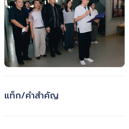
แท็ก/คำสำคัญ